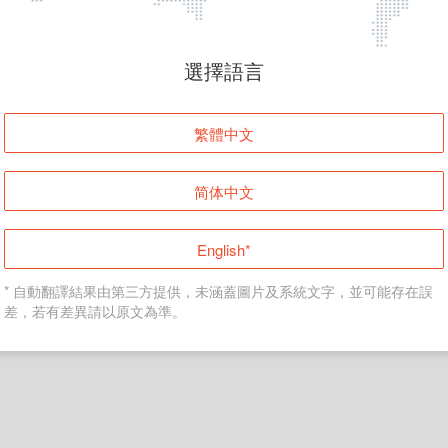
頁面無法顯示
選擇語言
發生錯誤！請登入並再試一次或回到主頁。
繁體中文
登入
简体中文
返回首頁
English*
* 自動翻譯結果由第三方提供，未涵蓋圖片及系統文字，並可能存在誤
差，若有差異請以原文為準。