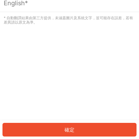
English*
發生錯誤！請登入並再試一次或回到主
頁。
* 自動翻譯結果由第三方提供，未涵蓋圖片及系統文字，並可能存在誤差，若有
差異請以原文為準。
登入
返回首頁
確定
ID: 26684774ef-ac71-4dbc-bf20-fab1cf280e51