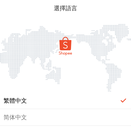
選擇語言
繁體中文
简体中文
頁面無法顯示