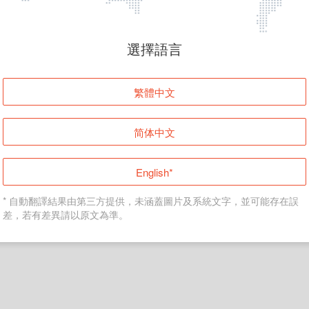
頁面無法顯示
選擇語言
發生錯誤！請登入並再試一次或回到主頁。
繁體中文
登入
简体中文
返回首頁
English*
* 自動翻譯結果由第三方提供，未涵蓋圖片及系統文字，並可能存在誤
差，若有差異請以原文為準。