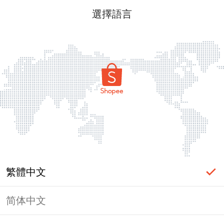
選擇語言
繁體中文
简体中文
頁面無法顯示