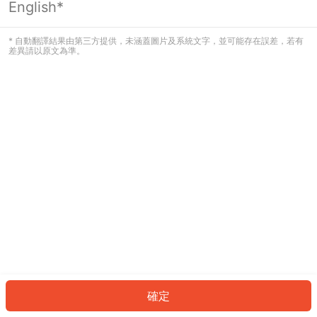
English*
發生錯誤！請登入並再試一次或回到主
頁。
* 自動翻譯結果由第三方提供，未涵蓋圖片及系統文字，並可能存在誤差，若有
差異請以原文為準。
登入
返回首頁
確定
ID: 6272650c980-3b2b-4808-8e4a-51ecf62c46a1