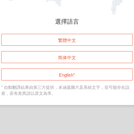
頁面無法顯示
選擇語言
發生錯誤！請登入並再試一次或回到主頁。
繁體中文
登入
简体中文
返回首頁
English*
* 自動翻譯結果由第三方提供，未涵蓋圖片及系統文字，並可能存在誤
差，若有差異請以原文為準。