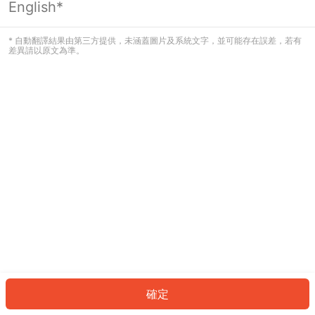
English*
發生錯誤！請登入並再試一次或回到主
頁。
* 自動翻譯結果由第三方提供，未涵蓋圖片及系統文字，並可能存在誤差，若有
差異請以原文為準。
登入
返回首頁
確定
ID: 640175c7a58-fbc3-4b90-a5d5-451b09c3b437