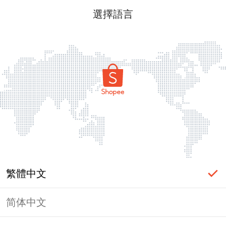
選擇語言
繁體中文
简体中文
頁面無法顯示