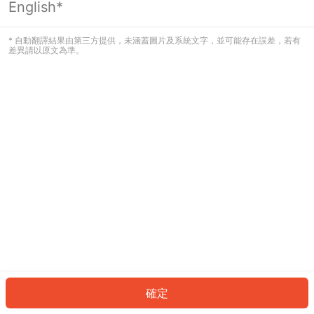
English*
發生錯誤！請登入並再試一次或回到主
頁。
* 自動翻譯結果由第三方提供，未涵蓋圖片及系統文字，並可能存在誤差，若有
差異請以原文為準。
登入
返回首頁
確定
ID: 7334c492bb5-d2a5-44f2-a942-3630280cbc8d