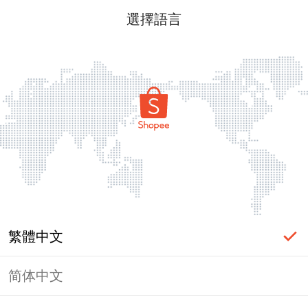
選擇語言
繁體中文
简体中文
頁面無法顯示