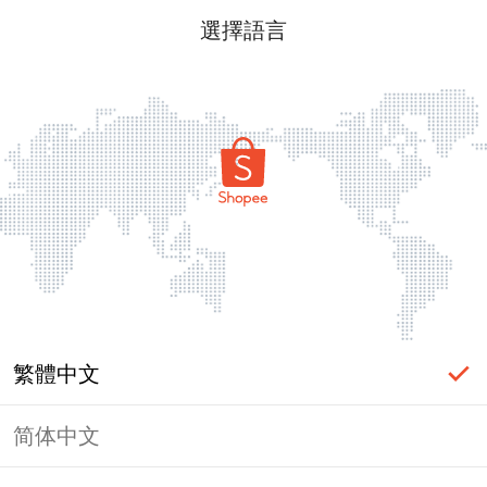
選擇語言
繁體中文
简体中文
頁面無法顯示