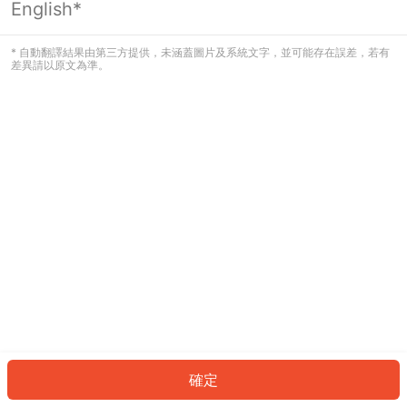
English*
發生錯誤！請登入並再試一次或回到主
頁。
* 自動翻譯結果由第三方提供，未涵蓋圖片及系統文字，並可能存在誤差，若有
差異請以原文為準。
登入
返回首頁
確定
ID: 556a8fa1036-a3e5-473e-b507-e8235c54822d