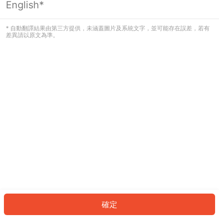
English*
發生錯誤！請登入並再試一次或回到主
頁。
* 自動翻譯結果由第三方提供，未涵蓋圖片及系統文字，並可能存在誤差，若有
差異請以原文為準。
登入
返回首頁
確定
ID: 46270c91fc7-a452-4e1a-a20a-32b2df263039