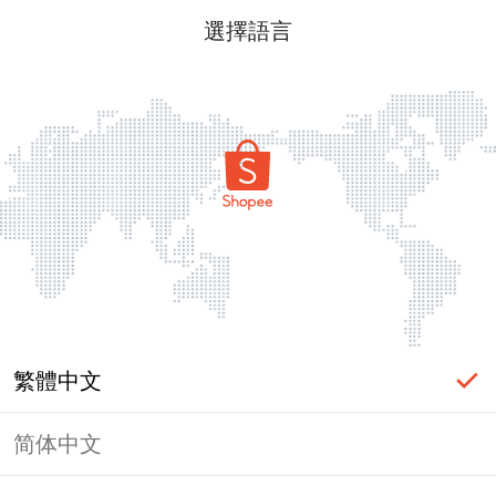
選擇語言
繁體中文
简体中文
頁面無法顯示