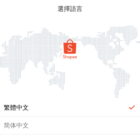
選擇語言
繁體中文
简体中文
頁面無法顯示