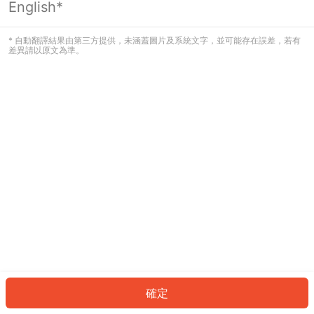
English*
發生錯誤！請登入並再試一次或回到主
頁。
* 自動翻譯結果由第三方提供，未涵蓋圖片及系統文字，並可能存在誤差，若有
差異請以原文為準。
登入
返回首頁
確定
ID: 6602f2a0fa2-baf8-4c15-983e-0fa6ac038902