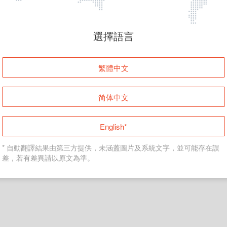
頁面無法顯示
選擇語言
發生錯誤！請登入並再試一次或回到主頁。
繁體中文
登入
简体中文
返回首頁
English*
* 自動翻譯結果由第三方提供，未涵蓋圖片及系統文字，並可能存在誤
差，若有差異請以原文為準。