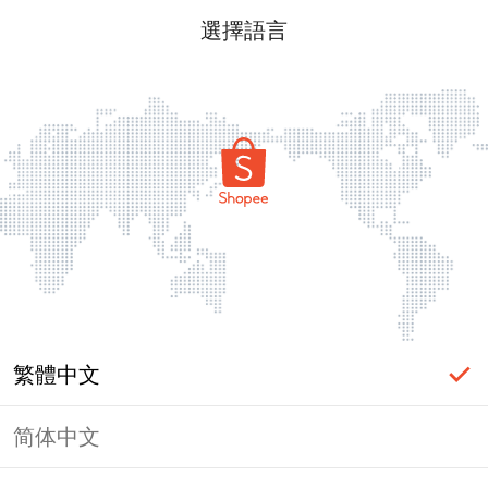
選擇語言
繁體中文
简体中文
頁面無法顯示