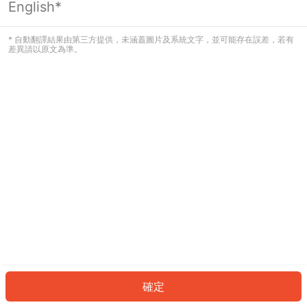
English*
發生錯誤！請登入並再試一次或回到主
頁。
* 自動翻譯結果由第三方提供，未涵蓋圖片及系統文字，並可能存在誤差，若有
差異請以原文為準。
登入
返回首頁
確定
ID: 6517a91bcfc-80e7-4ff1-a80e-83584d5f80ba