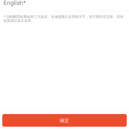
English*
發生錯誤！請登入並再試一次或回到主
頁。
* 自動翻譯結果由第三方提供，未涵蓋圖片及系統文字，並可能存在誤差，若有
差異請以原文為準。
登入
返回首頁
確定
ID: 959bc38dadf-83e4-4270-865f-b96c48791767