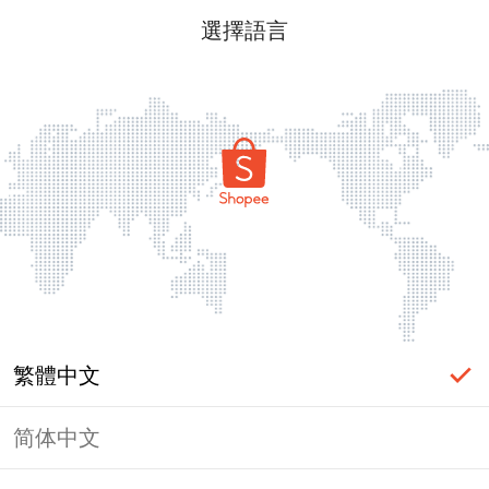
選擇語言
繁體中文
简体中文
頁面無法顯示