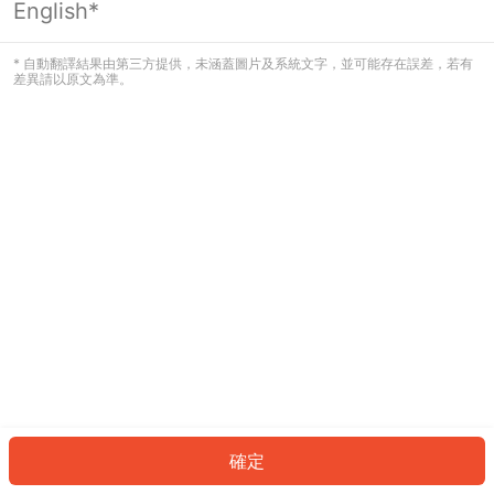
English*
發生錯誤！請登入並再試一次或回到主
頁。
* 自動翻譯結果由第三方提供，未涵蓋圖片及系統文字，並可能存在誤差，若有
差異請以原文為準。
登入
返回首頁
確定
ID: 60424cd8b65-a79a-49f5-a7bf-7df11a1c82e4