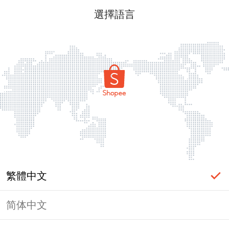
選擇語言
繁體中文
简体中文
頁面無法顯示