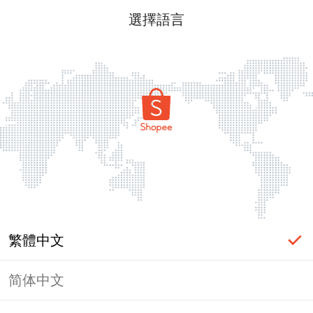
選擇語言
繁體中文
简体中文
頁面無法顯示