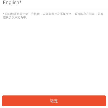
English*
發生錯誤！請登入並再試一次或回到主
頁。
* 自動翻譯結果由第三方提供，未涵蓋圖片及系統文字，並可能存在誤差，若有
差異請以原文為準。
登入
返回首頁
確定
ID: 782ed40d71d-9388-4cb5-8ba7-066c96e83389