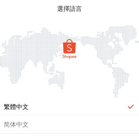
選擇語言
繁體中文
简体中文
頁面無法顯示