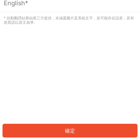
English*
發生錯誤！請登入並再試一次或回到主
頁。
* 自動翻譯結果由第三方提供，未涵蓋圖片及系統文字，並可能存在誤差，若有
差異請以原文為準。
登入
返回首頁
確定
ID: 7262a84f37d-bd7d-4cc8-afa0-02b3ec57ce94