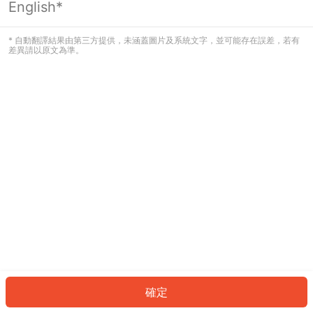
English*
發生錯誤！請登入並再試一次或回到主
頁。
* 自動翻譯結果由第三方提供，未涵蓋圖片及系統文字，並可能存在誤差，若有
差異請以原文為準。
登入
返回首頁
確定
ID: 710a968fbe5-df40-4696-9b20-3e4f48433c1c