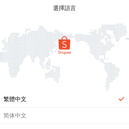
選擇語言
繁體中文
简体中文
頁面無法顯示