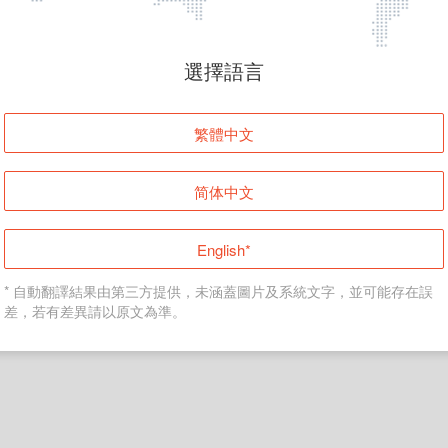
頁面無法顯示
選擇語言
發生錯誤！請登入並再試一次或回到主頁。
繁體中文
登入
简体中文
返回首頁
English*
* 自動翻譯結果由第三方提供，未涵蓋圖片及系統文字，並可能存在誤
差，若有差異請以原文為準。