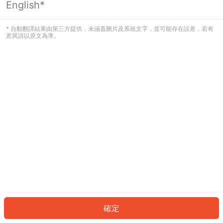
English*
發生錯誤！請登入並再試一次或回到主
頁。
* 自動翻譯結果由第三方提供，未涵蓋圖片及系統文字，並可能存在誤差，若有
差異請以原文為準。
登入
返回首頁
確定
ID: 99081aa3fbb-b048-4256-a48b-a780fb95b438