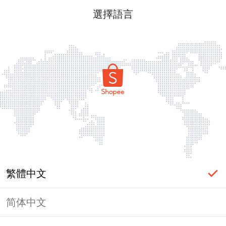
選擇語言
繁體中文
简体中文
頁面無法顯示