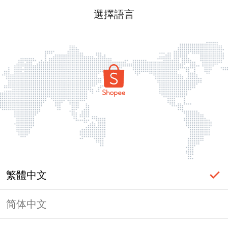
選擇語言
繁體中文
简体中文
頁面無法顯示