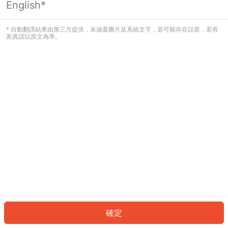
English*
發生錯誤！請登入並再試一次或回到主
頁。
* 自動翻譯結果由第三方提供，未涵蓋圖片及系統文字，並可能存在誤差，若有
差異請以原文為準。
登入
返回首頁
確定
ID: 161a811c639-bab9-4ad6-a315-a7da72036ffa