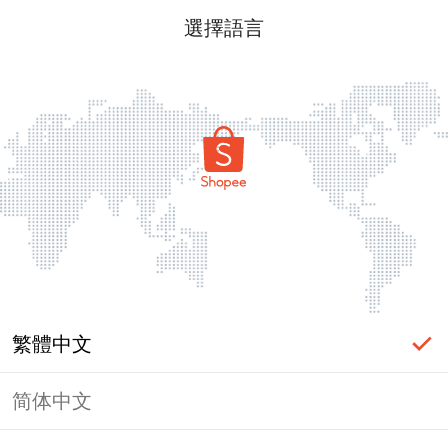
選擇語言
繁體中文
简体中文
頁面無法顯示