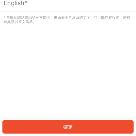
English*
發生錯誤！請登入並再試一次或回到主
頁。
* 自動翻譯結果由第三方提供，未涵蓋圖片及系統文字，並可能存在誤差，若有
差異請以原文為準。
登入
返回首頁
確定
ID: 9705a4e57a1-c372-4bc9-8991-2d373aa415c8