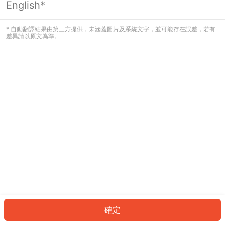
English*
發生錯誤！請登入並再試一次或回到主
頁。
* 自動翻譯結果由第三方提供，未涵蓋圖片及系統文字，並可能存在誤差，若有
差異請以原文為準。
登入
返回首頁
確定
ID: 273780936a7-e96b-4c64-8f68-d1615305770a