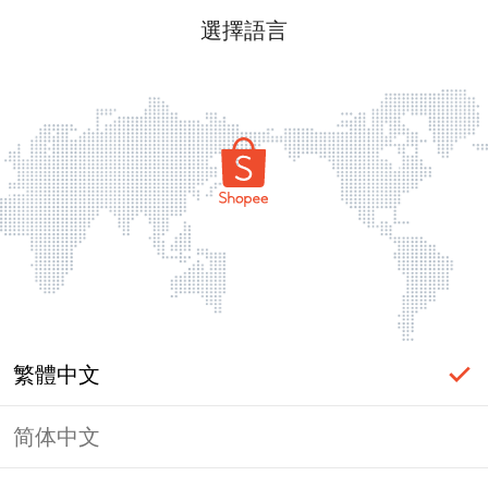
選擇語言
繁體中文
简体中文
頁面無法顯示