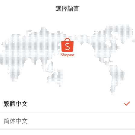
選擇語言
繁體中文
简体中文
頁面無法顯示