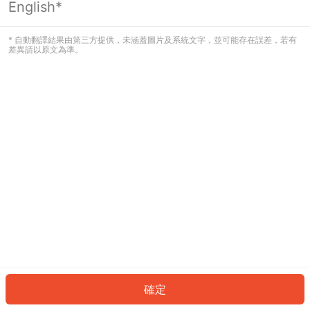
English*
發生錯誤！請登入並再試一次或回到主
頁。
* 自動翻譯結果由第三方提供，未涵蓋圖片及系統文字，並可能存在誤差，若有
差異請以原文為準。
登入
返回首頁
確定
ID: 5162ba842bd-22c7-4f25-86f8-f3e8679540b2