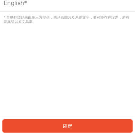
English*
發生錯誤！請登入並再試一次或回到主
頁。
* 自動翻譯結果由第三方提供，未涵蓋圖片及系統文字，並可能存在誤差，若有
差異請以原文為準。
登入
返回首頁
確定
ID: 638b094fb99-6a00-44e7-b024-81a75eab1f47