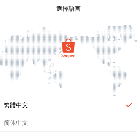
選擇語言
繁體中文
简体中文
頁面無法顯示