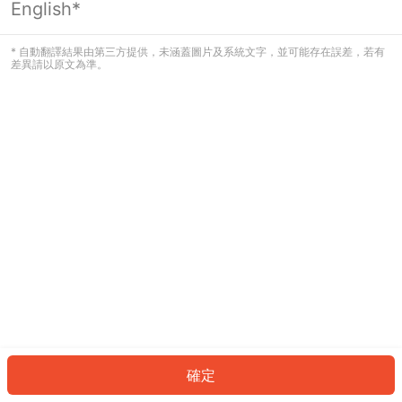
English*
發生錯誤！請登入並再試一次或回到主
頁。
* 自動翻譯結果由第三方提供，未涵蓋圖片及系統文字，並可能存在誤差，若有
差異請以原文為準。
登入
返回首頁
確定
ID: 1531b625fef-08b0-41db-9324-9becf45c2fe8