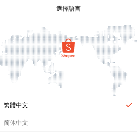
選擇語言
繁體中文
简体中文
頁面無法顯示