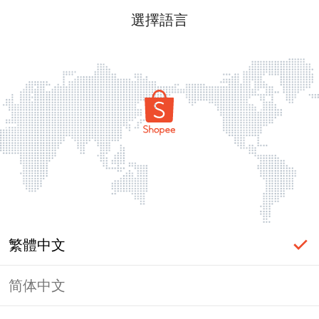
選擇語言
繁體中文
简体中文
頁面無法顯示