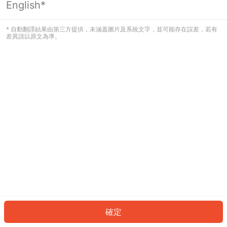
English*
發生錯誤！請登入並再試一次或回到主
頁。
* 自動翻譯結果由第三方提供，未涵蓋圖片及系統文字，並可能存在誤差，若有
差異請以原文為準。
登入
返回首頁
確定
ID: 612beae5621-1e2b-4927-8936-ac50746b82d8