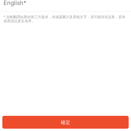
English*
發生錯誤！請登入並再試一次或回到主
頁。
* 自動翻譯結果由第三方提供，未涵蓋圖片及系統文字，並可能存在誤差，若有
差異請以原文為準。
登入
返回首頁
確定
ID: 62119ba77d6-699f-48f2-8f57-c012f8ddf3b7