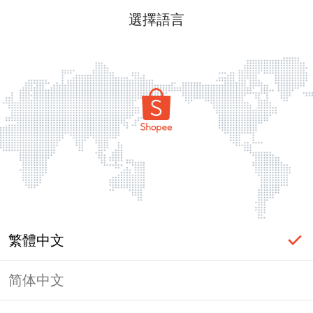
選擇語言
繁體中文
简体中文
頁面無法顯示