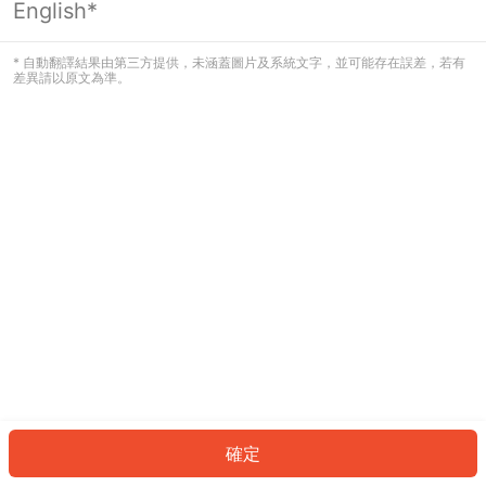
English*
發生錯誤！請登入並再試一次或回到主
頁。
* 自動翻譯結果由第三方提供，未涵蓋圖片及系統文字，並可能存在誤差，若有
差異請以原文為準。
登入
返回首頁
確定
ID: 2270a007192-0623-4e71-8eb9-8a63af2e4630