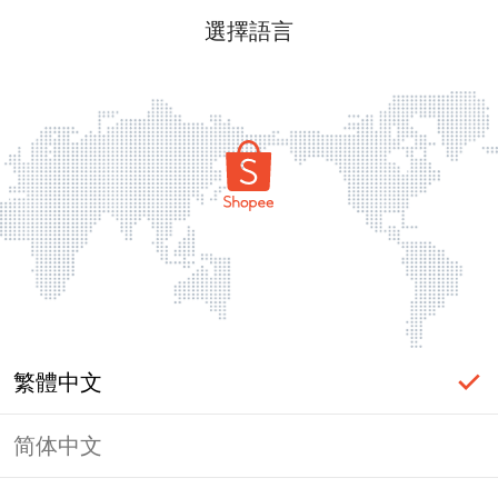
選擇語言
繁體中文
简体中文
頁面無法顯示