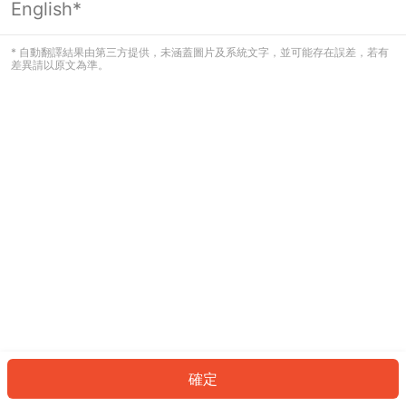
English*
發生錯誤！請登入並再試一次或回到主
頁。
* 自動翻譯結果由第三方提供，未涵蓋圖片及系統文字，並可能存在誤差，若有
差異請以原文為準。
登入
返回首頁
確定
ID: 538fc9078ff-0e72-4a46-a9d7-580b0bd20ba9