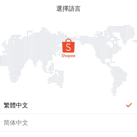
選擇語言
繁體中文
简体中文
頁面無法顯示