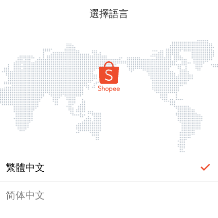
選擇語言
繁體中文
简体中文
頁面無法顯示