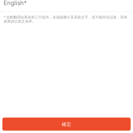
English*
發生錯誤！請登入並再試一次或回到主
頁。
* 自動翻譯結果由第三方提供，未涵蓋圖片及系統文字，並可能存在誤差，若有
差異請以原文為準。
登入
返回首頁
確定
ID: 7284cfe2856-f5ff-4e51-bb2a-8128f1c326e7