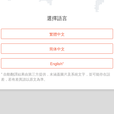
頁面無法顯示
選擇語言
發生錯誤！請登入並再試一次或回到主頁。
繁體中文
登入
简体中文
返回首頁
English*
* 自動翻譯結果由第三方提供，未涵蓋圖片及系統文字，並可能存在誤
差，若有差異請以原文為準。