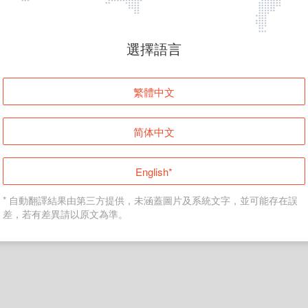
頁面無法顯示
選擇語言
發生錯誤！請登入並再試一次或回到主頁。
繁體中文
登入
简体中文
返回首頁
English*
* 自動翻譯結果由第三方提供，未涵蓋圖片及系統文字，並可能存在誤
差，若有差異請以原文為準。