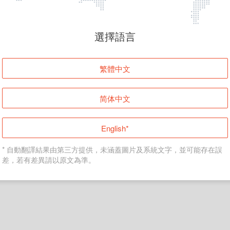
頁面無法顯示
選擇語言
發生錯誤！請登入並再試一次或回到主頁。
繁體中文
登入
简体中文
返回首頁
English*
* 自動翻譯結果由第三方提供，未涵蓋圖片及系統文字，並可能存在誤
差，若有差異請以原文為準。