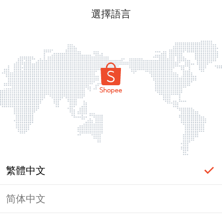
選擇語言
繁體中文
简体中文
頁面無法顯示