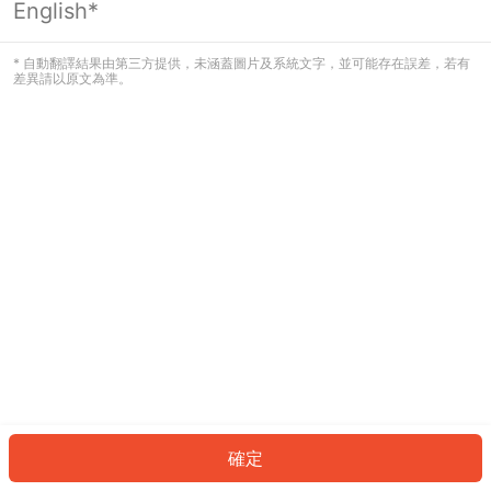
English*
發生錯誤！請登入並再試一次或回到主
頁。
* 自動翻譯結果由第三方提供，未涵蓋圖片及系統文字，並可能存在誤差，若有
差異請以原文為準。
登入
返回首頁
確定
ID: 173b86a815d-d5fc-445c-938f-75673c56d90c