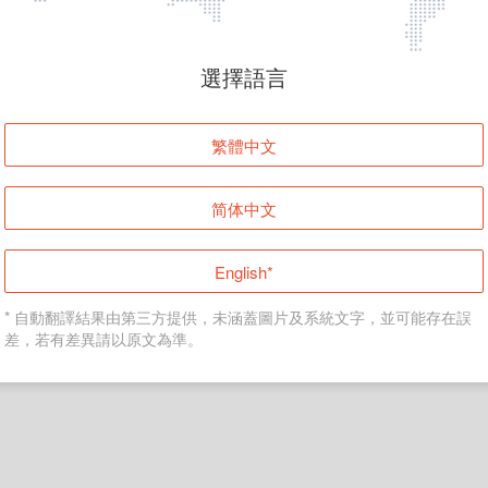
頁面無法顯示
選擇語言
發生錯誤！請登入並再試一次或回到主頁。
繁體中文
登入
简体中文
返回首頁
English*
* 自動翻譯結果由第三方提供，未涵蓋圖片及系統文字，並可能存在誤
差，若有差異請以原文為準。