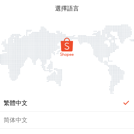
選擇語言
繁體中文
简体中文
頁面無法顯示