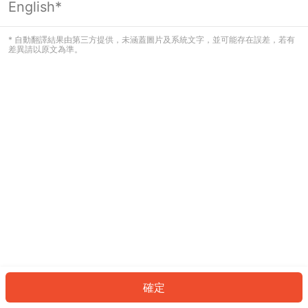
English*
發生錯誤！請登入並再試一次或回到主
頁。
* 自動翻譯結果由第三方提供，未涵蓋圖片及系統文字，並可能存在誤差，若有
差異請以原文為準。
登入
返回首頁
確定
ID: 790f4fdfd2f-75e9-44ac-944c-b8fca6a0ac6f