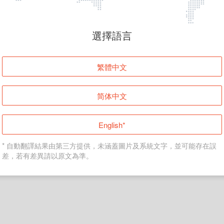
頁面無法顯示
選擇語言
發生錯誤！請登入並再試一次或回到主頁。
繁體中文
登入
简体中文
返回首頁
English*
* 自動翻譯結果由第三方提供，未涵蓋圖片及系統文字，並可能存在誤
差，若有差異請以原文為準。