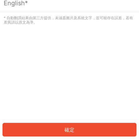
English*
發生錯誤！請登入並再試一次或回到主
頁。
* 自動翻譯結果由第三方提供，未涵蓋圖片及系統文字，並可能存在誤差，若有
差異請以原文為準。
登入
返回首頁
確定
ID: 998eff6a73a-0047-4afa-af01-cb571f4670f5