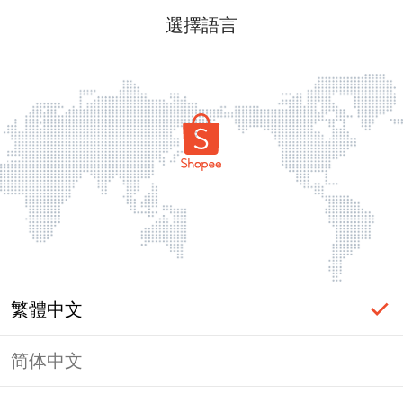
選擇語言
繁體中文
简体中文
頁面無法顯示