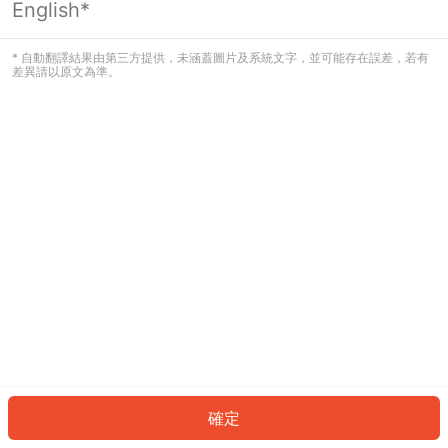
English*
發生錯誤！請登入並再試一次或回到主
頁。
* 自動翻譯結果由第三方提供，未涵蓋圖片及系統文字，並可能存在誤差，若有
差異請以原文為準。
登入
返回首頁
確定
ID: 3752205c1b-dcaa-4e06-bfd4-5cc50a06a630