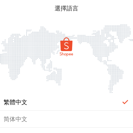
選擇語言
繁體中文
简体中文
頁面無法顯示