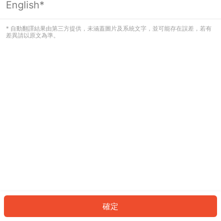
English*
發生錯誤！請登入並再試一次或回到主
頁。
* 自動翻譯結果由第三方提供，未涵蓋圖片及系統文字，並可能存在誤差，若有
差異請以原文為準。
登入
返回首頁
確定
ID: 46057c29739-b171-4378-a521-60fd8f6b4dd0