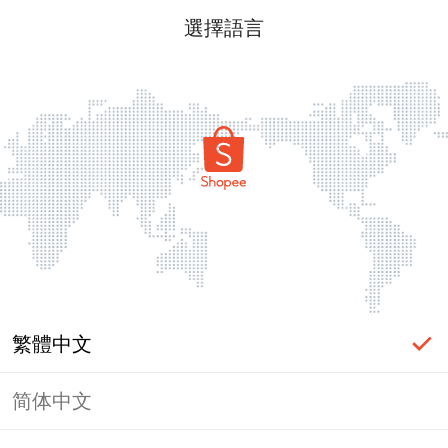
選擇語言
繁體中文
简体中文
頁面無法顯示