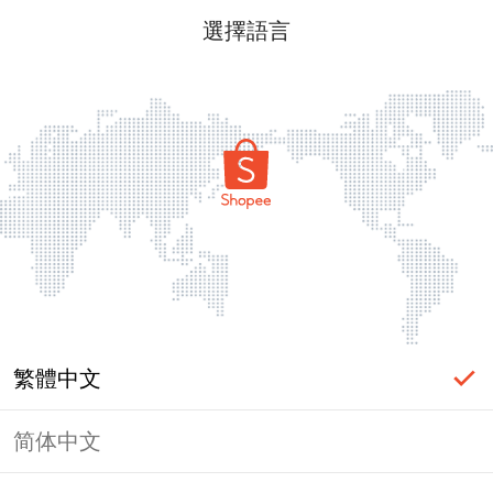
選擇語言
繁體中文
简体中文
頁面無法顯示