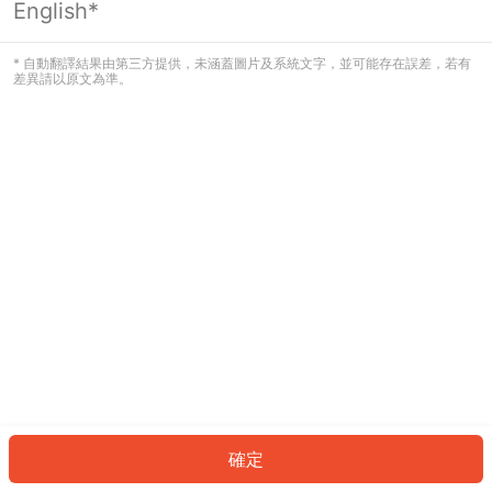
English*
發生錯誤！請登入並再試一次或回到主
頁。
* 自動翻譯結果由第三方提供，未涵蓋圖片及系統文字，並可能存在誤差，若有
差異請以原文為準。
登入
返回首頁
確定
ID: 33651b24878-91b5-4147-b7a1-f85666149c67