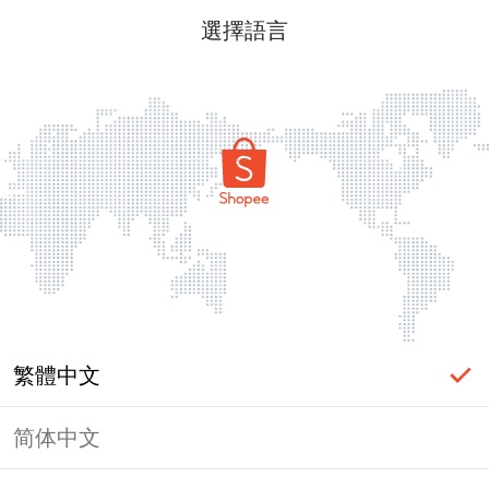
選擇語言
繁體中文
简体中文
頁面無法顯示