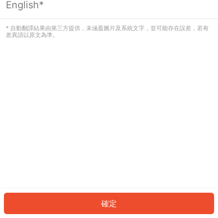
English*
發生錯誤！請登入並再試一次或回到主
頁。
* 自動翻譯結果由第三方提供，未涵蓋圖片及系統文字，並可能存在誤差，若有
差異請以原文為準。
登入
返回首頁
確定
ID: 245e4beee56-f8b2-4f6a-ace8-ac6309236eec