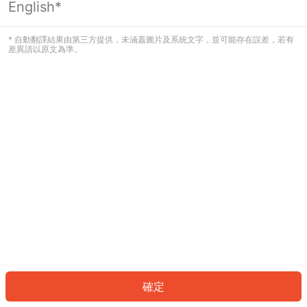
English*
發生錯誤！請登入並再試一次或回到主
頁。
* 自動翻譯結果由第三方提供，未涵蓋圖片及系統文字，並可能存在誤差，若有
差異請以原文為準。
登入
返回首頁
確定
ID: 65419837af9-920e-4df4-95b3-ca8ed32e5710