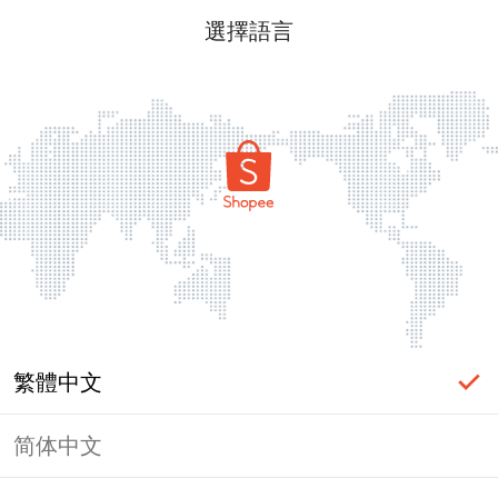
選擇語言
繁體中文
简体中文
頁面無法顯示