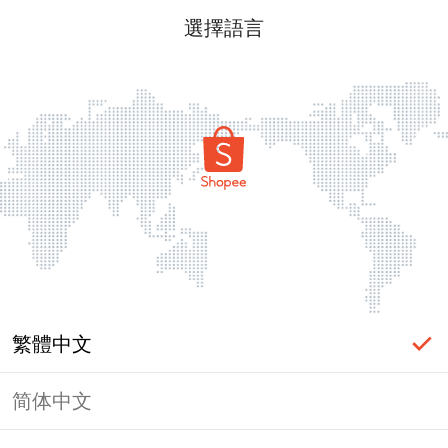
選擇語言
繁體中文
简体中文
頁面無法顯示