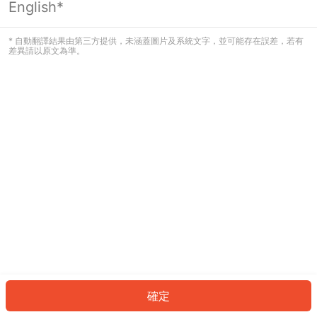
English*
發生錯誤！請登入並再試一次或回到主
頁。
* 自動翻譯結果由第三方提供，未涵蓋圖片及系統文字，並可能存在誤差，若有
差異請以原文為準。
登入
返回首頁
確定
ID: 422a2d2bd-4088-4767-bea1-cc15524bfa8f