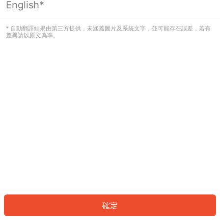
English*
發生錯誤！請登入並再試一次或回到主
頁。
* 自動翻譯結果由第三方提供，未涵蓋圖片及系統文字，並可能存在誤差，若有
差異請以原文為準。
登入
返回首頁
確定
ID: 804efba699c-6b9e-4aa4-bcfd-2c8f031a347c