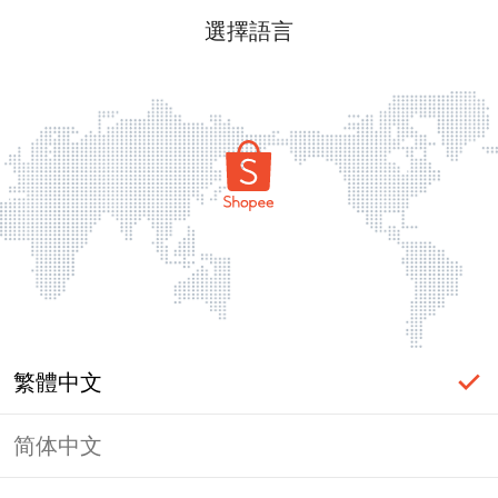
選擇語言
繁體中文
简体中文
頁面無法顯示