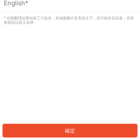
English*
發生錯誤！請登入並再試一次或回到主
頁。
* 自動翻譯結果由第三方提供，未涵蓋圖片及系統文字，並可能存在誤差，若有
差異請以原文為準。
登入
返回首頁
確定
ID: 870d5a7e997-3796-49d3-b006-ef3b33896d99