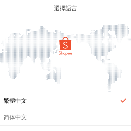
選擇語言
繁體中文
简体中文
頁面無法顯示