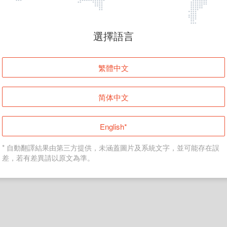
頁面無法顯示
選擇語言
發生錯誤！請登入並再試一次或回到主頁。
繁體中文
登入
简体中文
返回首頁
English*
* 自動翻譯結果由第三方提供，未涵蓋圖片及系統文字，並可能存在誤
差，若有差異請以原文為準。