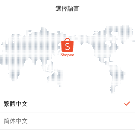
選擇語言
繁體中文
简体中文
頁面無法顯示