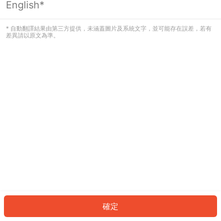
English*
發生錯誤！請登入並再試一次或回到主
頁。
* 自動翻譯結果由第三方提供，未涵蓋圖片及系統文字，並可能存在誤差，若有
差異請以原文為準。
登入
返回首頁
確定
ID: 935fafdc63-2efe-4fa3-99cf-ff44eff16c6b