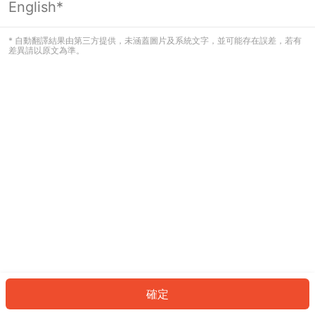
English*
發生錯誤！請登入並再試一次或回到主
頁。
* 自動翻譯結果由第三方提供，未涵蓋圖片及系統文字，並可能存在誤差，若有
差異請以原文為準。
登入
返回首頁
確定
ID: 933fbbc3c90-3989-40f9-a709-65a022d81a73