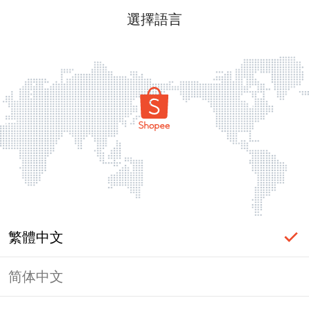
選擇語言
繁體中文
简体中文
頁面無法顯示