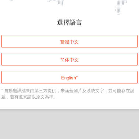
頁面無法顯示
選擇語言
發生錯誤！請登入並再試一次或回到主頁。
繁體中文
登入
简体中文
返回首頁
English*
* 自動翻譯結果由第三方提供，未涵蓋圖片及系統文字，並可能存在誤
差，若有差異請以原文為準。